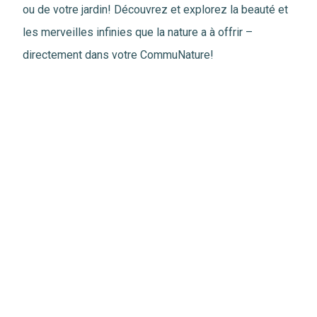
ou de votre jardin! Découvrez et explorez la beauté et
les merveilles infinies que la nature a à offrir –
directement dans votre CommuNature!
Cliquez ici pour explorer notre vaste
bibliothèque de
ressources
liées à la nature!
Ressources
connexes