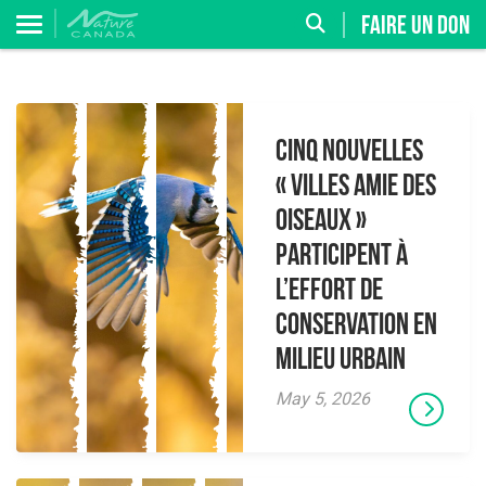
FAIRE UN DON
Cinq nouvelles
« Villes amie des
oiseaux »
participent à
l’effort de
conservation en
milieu urbain
May 5, 2026