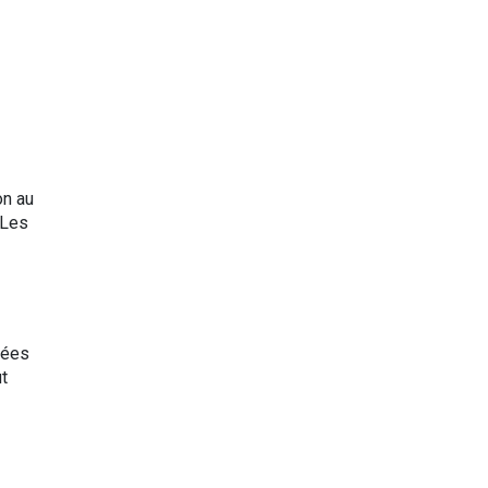
on au
 Les
vées
ut