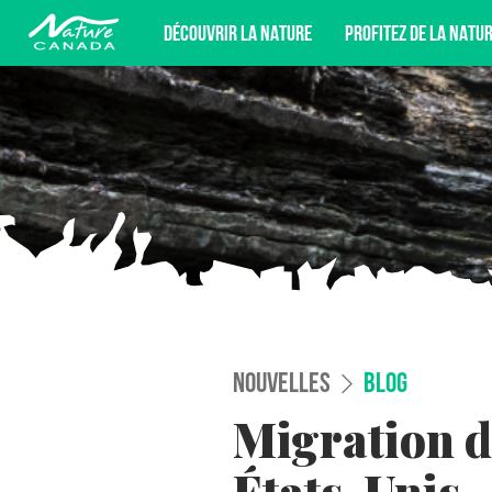
DÉCOUVRIR LA NATURE
PROFITEZ DE LA NATU
INSCRIVEZ-VOUS POUR ÊTRE AU FAI
DÉFENSE DE LA NATURE, ET PLUS E
NOUVELLES
BLOG
Migration d