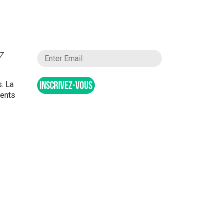
7
s. La
INSCRIVEZ-VOUS
vents