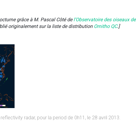
nocturne grâce à M. Pascal Côté de
l’Observatoire des oiseaux de
lié originalement sur la liste de distribution
Ornitho QC
.]
lectivity radar, pour la period de 0h11, le 28 avril 2013.