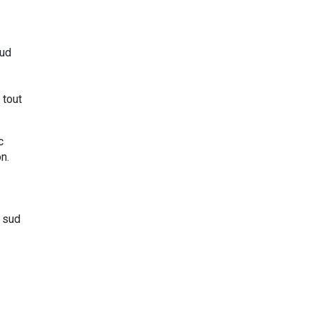
sud
 tout
c
n.
e sud