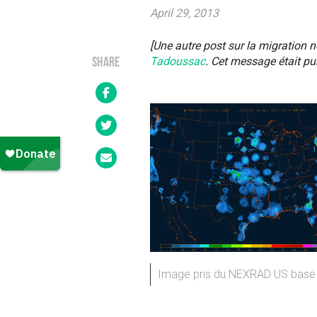
April 29, 2013
[Une autre post sur la migration 
Tadoussac
. Cet message était pub
SHARE
Image pris du NEXRAD US base ref