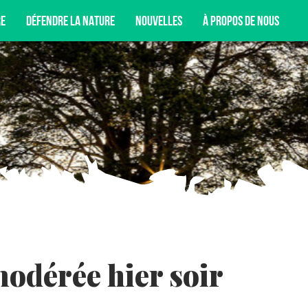
RE
DÉFENDRE LA NATURE
NOUVELLES
À PROPOS DE NOUS
T DE NOS CAMPAGNES, DE NOS ACTIVITÉS DE
NCORE.
odérée hier soir