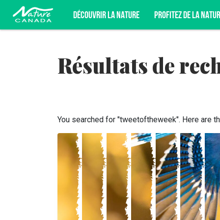
DÉCOUVRIR LA NATURE
PROFITEZ DE LA NATU
Résultats de rec
INSCRIVEZ-VOUS POUR ÊTRE AU FAI
DÉFENSE DE LA NATURE, ET PLUS E
You searched for "tweetoftheweek". Here are th