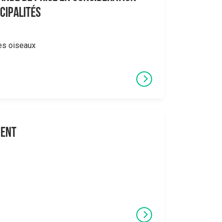
cipalités
des oiseaux
ment