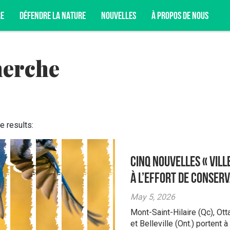
RE
DÉFENDRE LA NATURE
NOUVELLES
À PROPOS DE NOUS
herche
T DE NOS CAMPAGNES, DE NOS ACTIVITÉS DE
NCORE.
e results:
Cinq nouvelles « Vill
à l’effort de conserv
May 5, 2026
Mont-Saint-Hilaire (Qc), Ott
et Belleville (Ont.) portent 