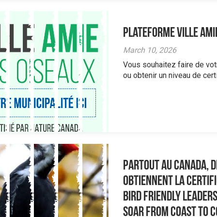
Plateforme Ville ami
March 10, 2026
Vous souhaitez faire de vot
ou obtenir un niveau de certif
Partout au Canada, de
obtiennent la certifi
Bird Friendly Leaders
Soar From Coast to 